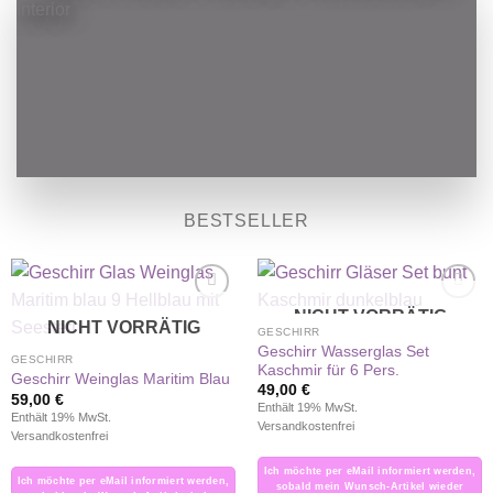
BESTSELLER
NICHT VORRÄTIG
Auf die
Auf die
NICHT VORRÄTIG
Wunschliste
Wunschliste
GESCHIRR
Geschirr Wasserglas Set
GESCHIRR
Kaschmir für 6 Pers.
Geschirr Weinglas Maritim Blau
49,00
€
59,00
€
Enthält 19% MwSt.
Enthält 19% MwSt.
Versandkostenfrei
Versandkostenfrei
Ich möchte per eMail informiert werden,
Ich möchte per eMail informiert werden,
sobald mein Wunsch-Artikel wieder