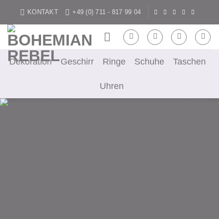
Zum
KONTAKT
+49 (0) 711 - 817 99 04
Inhalt
springen
Dekoration
Geschirr
Ringe
Schuhe
Taschen
Uhren