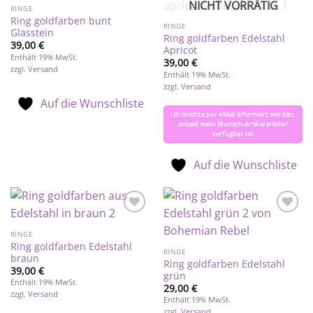
NICHT VORRÄTIG
Wunschliste
Wunschliste
RINGE
Ring goldfarben bunt
RINGE
Glasstein
Ring goldfarben Edelstahl
39,00
€
Apricot
Enthält 19% MwSt.
39,00
€
zzgl.
Versand
Enthält 19% MwSt.
zzgl.
Versand
Auf die Wunschliste
Ich möchte per eMail informiert werden,
sobald mein Wunsch-Artikel wieder
verfügbar ist.
Auf die Wunschliste
Auf die
Auf die
Wunschliste
Wunschliste
RINGE
Ring goldfarben Edelstahl
RINGE
braun
Ring goldfarben Edelstahl
39,00
€
grün
Enthält 19% MwSt.
29,00
€
zzgl.
Versand
Enthält 19% MwSt.
zzgl.
Versand