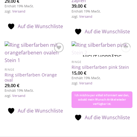
Zapfen
29,00
€
39,00
€
Enthält 19% MwSt.
Enthält 19% MwSt.
zzgl.
Versand
zzgl.
Versand
Auf die Wunschliste
Auf die Wunschliste
NICHT VORRÄTIG
Auf die
Auf die
Wunschliste
Wunschliste
RINGE
Ring silberfarben pink Stein
RINGE
15,00
€
Ring silberfarben Orange
Enthält 19% MwSt.
oval
zzgl.
Versand
29,00
€
Enthält 19% MwSt.
Ich möchte per eMail informiert werden,
zzgl.
Versand
sobald mein Wunsch-Artikel wieder
verfügbar ist.
Auf die Wunschliste
Auf die Wunschliste