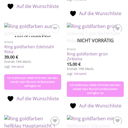
Auf die Wunschliste
Auf die Wunschliste
NICHT VORRÄTIG
Auf die
Auf die
NICHT VORRÄTIG
Wunschliste
Wunschliste
RINGE
Ring goldfarben Edelstahl
RINGE
Rosa
Ring goldfarben grün
39,00
€
Zirkonia
Enthält 19% MwSt.
15,00
€
zzgl.
Versand
Enthält 19% MwSt.
zzgl.
Versand
Ich möchte per eMail informiert werden,
sobald mein Wunsch-Artikel wieder
Ich möchte per eMail informiert werden,
verfügbar ist.
sobald mein Wunsch-Artikel wieder
verfügbar ist.
Auf die Wunschliste
Auf die Wunschliste