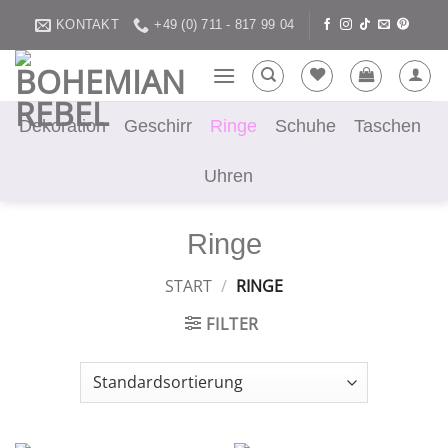
Zum
KONTAKT
+49 (0) 711 - 817 99 04
Inhalt
springen
Dekoration
Geschirr
Ringe
Schuhe
Taschen
Uhren
Ringe
START
/
RINGE
FILTER