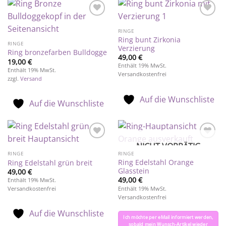
Auf die
Auf die
Wunschliste
Wunschliste
RINGE
Ring bunt Zirkonia
RINGE
Verzierung
Ring bronzefarben Bulldogge
49,00
€
19,00
€
Enthält 19% MwSt.
Enthält 19% MwSt.
Versandkostenfrei
zzgl.
Versand
Auf die Wunschliste
Auf die Wunschliste
NICHT VORRÄTIG
Auf die
Auf die
Wunschliste
Wunschliste
RINGE
RINGE
Ring Edelstahl Orange
Ring Edelstahl grün breit
Glasstein
49,00
€
49,00
€
Enthält 19% MwSt.
Enthält 19% MwSt.
Versandkostenfrei
Versandkostenfrei
Auf die Wunschliste
Ich möchte per eMail informiert werden,
sobald mein Wunsch-Artikel wieder