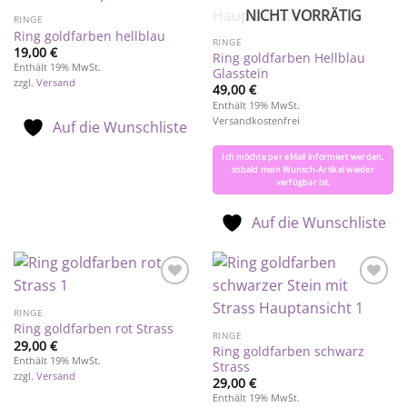
Auf die
Auf die
NICHT VORRÄTIG
Wunschliste
Wunschliste
RINGE
Ring goldfarben hellblau
RINGE
19,00
€
Ring goldfarben Hellblau
Enthält 19% MwSt.
Glasstein
zzgl.
Versand
49,00
€
Enthält 19% MwSt.
Versandkostenfrei
Auf die Wunschliste
Ich möchte per eMail informiert werden,
sobald mein Wunsch-Artikel wieder
verfügbar ist.
Auf die Wunschliste
Auf die
Auf die
Wunschliste
Wunschliste
RINGE
Ring goldfarben rot Strass
RINGE
29,00
€
Ring goldfarben schwarz
Enthält 19% MwSt.
Strass
zzgl.
Versand
29,00
€
Enthält 19% MwSt.