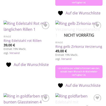
verfügbar ist.
Auf die Wunschliste
Auf die
Auf die
NICHT VORRÄTIG
Wunschliste
Wunschliste
RINGE
Ring Edelstahl rot Rillen
RINGE
39,00
€
Ring gelb Zirkonia Verzierung
Enthält 19% MwSt.
49,00
€
zzgl.
Versand
Enthält 19% MwSt.
zzgl.
Versand
Auf die Wunschliste
Ich möchte per eMail informiert werden,
sobald mein Wunsch-Artikel wieder
verfügbar ist.
Auf die Wunschliste
Auf die
Auf die