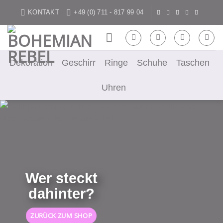
Zum
KONTAKT
+49 (0) 711 - 817 99 04
Inhalt
springen
Dekoration
Geschirr
Ringe
Schuhe
Taschen
Uhren
Wer steckt
dahinter?
ZURÜCK ZUM SHOP