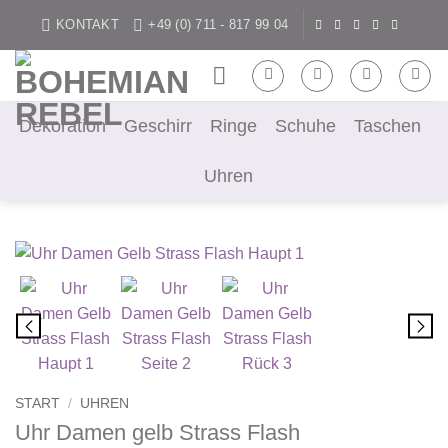
Zum
KONTAKT
+49 (0) 711 - 817 99 04
Inhalt
springen
Dekoration
Geschirr
Ringe
Schuhe
Taschen
Uhren
START
/
UHREN
Uhr Damen gelb Strass Flash