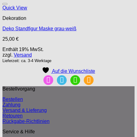
Auf die Wunschliste
Quick View
Dekoration
Deko Standfigur Maske grau-weiß
25,00
€
Enthält 19% MwSt.
zzgl.
Versand
Lieferzeit: ca. 3-4 Werktage
Auf die Wunschliste
mail
facebook
instagram
pinterest
Bestellvorgang
Bestellen
Zahlung
Versand & Lieferung
Retouren
Rückgabe-Richtlinien
Service & Hilfe