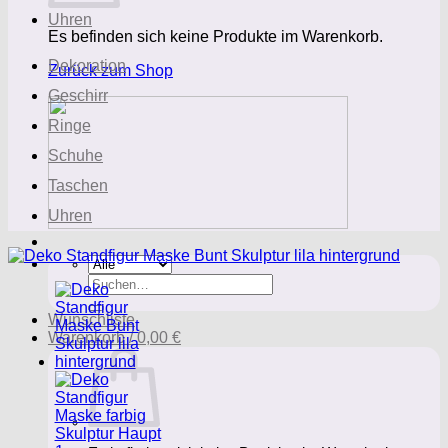
Uhren
Es befinden sich keine Produkte im Warenkorb.
Dekoration
Zurück zum Shop
Geschirr
Ringe
Schuhe
Taschen
Uhren
Suchen
nach:
Wunschliste
Warenkorb /
0,00
€