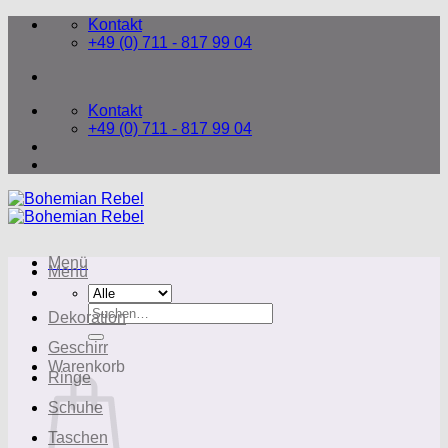
Zum
Kontakt
Inhalt
+49 (0) 711 - 817 99 04
springen
Kontakt
+49 (0) 711 - 817 99 04
Menü
Menü
Suchen
Dekoration
nach:
Geschirr
Warenkorb
Ringe
Schuhe
Taschen