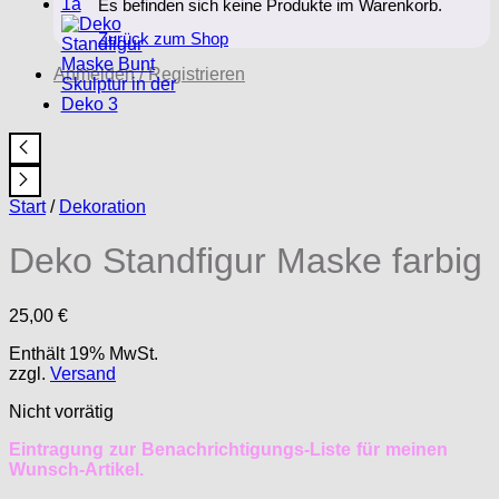
Es befinden sich keine Produkte im Warenkorb.
Zurück zum Shop
Anmelden / Registrieren
Start
/
Dekoration
Deko Standfigur Maske farbig
25,00
€
Enthält 19% MwSt.
zzgl.
Versand
Nicht vorrätig
Eintragung zur Benachrichtigungs-Liste für meinen
Wunsch-Artikel.