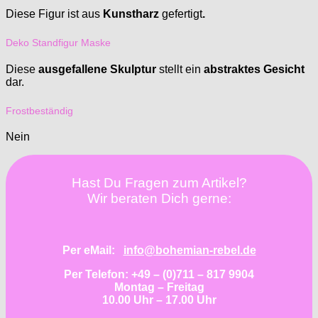
Diese Figur ist aus
Kunstharz
gefertigt
.
Deko Standfigur Maske
Diese
ausgefallene Skulptur
stellt ein
abstraktes Gesicht
dar.
Frostbeständig
Nein
Hast Du Fragen zum Artikel?
Wir beraten Dich gerne:
Per eMail:
info@bohemian-rebel.de
Per Telefon: +49 – (0)711 – 817 9904
Montag – Freitag
10.00 Uhr – 17.00 Uhr