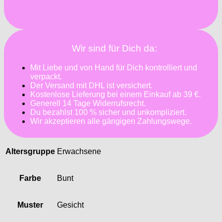
Wir sind für Dich da:
Mit Liebe und von Hand für Dich kontrolliert und
verpackt.
Der Versand mit DHL ist versichert.
Kostenlose Lieferung bei einem Einkauf ab 39 €.
Generell 14 Tage Widerrufsrecht.
Du bezahlst 100 % sicher und unkompliziert.
Wir akzeptieren alle gängigen Zahlungswege.
Altersgruppe
Erwachsene
Farbe
Bunt
Muster
Gesicht