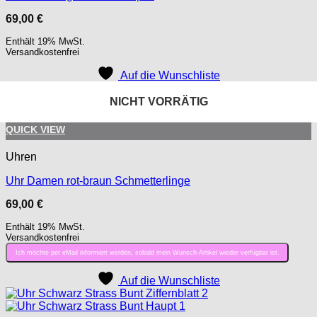
69,00
€
Enthält 19% MwSt.
Versandkostenfrei
Auf die Wunschliste
NICHT VORRÄTIG
NICHT VORRÄTIG
NICHT VORRÄTIG
NICHT VORRÄTIG
Auf die Wunschliste
QUICK VIEW
Uhren
Uhr Damen rot-braun Schmetterlinge
69,00
€
Enthält 19% MwSt.
Versandkostenfrei
Ich möchte per eMail informiert werden, sobald mein Wunsch-Artikel wieder verfügbar ist.
Auf die Wunschliste