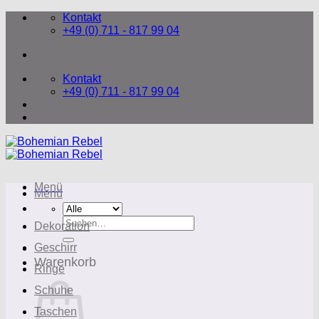
Zum
Kontakt
Inhalt
+49 (0) 711 - 817 99 04
springen
Kontakt
+49 (0) 711 - 817 99 04
Menü
Menü
Suchen
Dekoration
nach:
Geschirr
Warenkorb
Ringe
Schuhe
Taschen