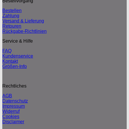
Bestellvorgang
Bestellen
Zahlung
Versand & Lieferung
Retouren
Rückgabe-Richtlinien
Service & Hilfe
FAQ
Kundenservice
Kontakt
Größen-Info
Rechtliches
AGB
Datenschutz
Impressum
Widerruf
Cookies
Disclaimer