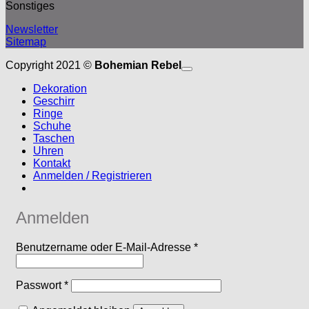
Sonstiges
Newsletter
Sitemap
P
Copyright 2021 ©
Bohemian Rebel
K
Dekoration
V
Geschirr
M
Ringe
Schuhe
Taschen
Uhren
Kontakt
Anmelden / Registrieren
Anmelden
Erforderlich
Benutzername oder E-Mail-Adresse
*
Erforderlich
Passwort
*