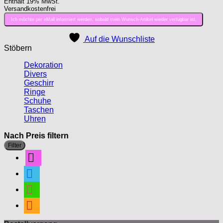
Enthält 19% MwSt.
Versandkostenfrei
Ich möchte per eMail informiert werden, sobald mein Wunsch-Artikel wieder verfügbar ist.
Auf die Wunschliste
Stöbern
Dekoration
Divers
Geschirr
Ringe
Schuhe
Taschen
Uhren
Nach Preis filtern
M
M
Filter
P
P
mail
facebook
instagram
pinterest